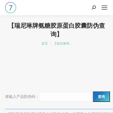
搜
索：
【瑞尼琳牌氨糖胶原蛋白胶囊防伪查
询】
您在这里：
首页
【瑞尼琳牌…
请输入产品防伪码：