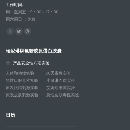
工作时间:
周一至周五：9：00 - 17：30
周六周日 ：休息
找到我们：
Facebook
Twitter
Dribbble
页
页
页
在
在
在
瑞尼琳牌氨糖胶原蛋白胶囊
新
新
新
产品安全性八项实验
窗
窗
窗
口
口
口
人体和动物实验 90天毒性实验
中
中
中
急性口服毒性实验 小鼠淋巴瘤实验
打
打
打
原发眼睛刺激实验 艾姆斯细菌实验
原发皮肤刺激实验 急性皮肤毒性实验
开
开
开
日历