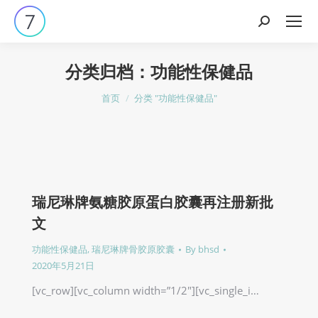
搜
索：
分类归档：
功能性保健品
您在这里：
首页
分类 "功能性保健品"
瑞尼琳牌氨糖胶原蛋白胶囊再注册新批
文
功能性保健品
,
瑞尼琳牌骨胶原胶囊
By
bhsd
2020年5月21日
[vc_row][vc_column width=”1/2″][vc_single_i…